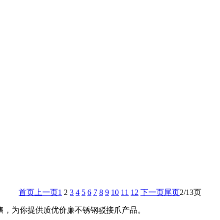
首页
上一页
1
2
3
4
5
6
7
8
9
10
11
12
下一页
尾页
2/13页
售，为你提供质优价廉不锈钢驳接爪产品。